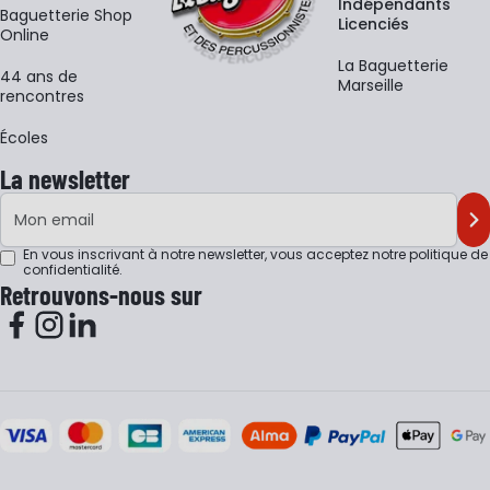
Indépendants
Baguetterie Shop
Licenciés
Online
La Baguetterie
44 ans de
Marseille
rencontres
Écoles
La newsletter
Adresse e-mail
M'
En vous inscrivant à notre newsletter, vous acceptez notre
politique de
confidentialité
.
Retrouvons-nous sur