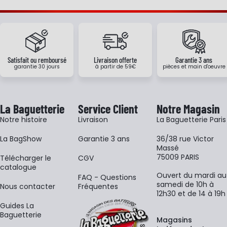
Satisfait ou remboursé
Livraison offerte
Garantie 3 ans
garantie 30 jours
à partir de 59€
pièces et main d'oeuvre
La Baguetterie
Service Client
Notre Magasin
Notre histoire
Livraison
La Baguetterie Paris
La BagShow
Garantie 3 ans
36/38 rue Victor
Massé
75009 PARIS
​Télécharger le
CGV
catalogue
Ouvert du mardi au
FAQ - Questions
samedi de 10h à
Nous contacter
Fréquentes
12h30 et de 14 à 19h
Guides La
Baguetterie
Magasins