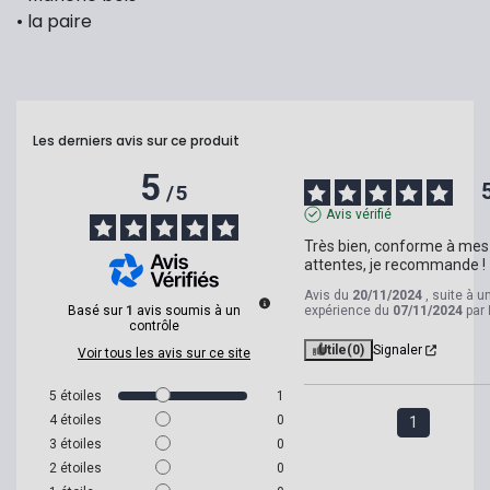
• la paire
Les derniers avis sur ce produit
5
/
5
Avis vérifié
Très bien, conforme à mes 
attentes, je recommande !
Avis du
20/11/2024
, suite à u
Basé sur
1
avis soumis à un
expérience du
07/11/2024
par
contrôle
Utile
(0)
Signaler
Voir tous les avis sur ce site
5
étoiles
1
4
étoiles
0
1
3
étoiles
0
2
étoiles
0