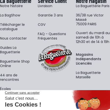
La Baguetterie
Service Client
Notre Magasin
Notre histoire
Livraison
La Baguetterie Paris
La BagShow
Garantie 3 ans
36/38 rue Victor
Massé
75009 PARIS
​Télécharger le
CGV
catalogue
Ouvert du mardi au
FAQ - Questions
samedi de 10h à
Nous contacter
Fréquentes
12h30 et de 14 à 19h
Guides La
Baguetterie
Magasins
Indépendants
Baguetterie Shop
Licenciés
Online
La Baguetterie
44 ans de
Marseille
rencontres
Écoles
La newsletter
Adresse e-mail
M'