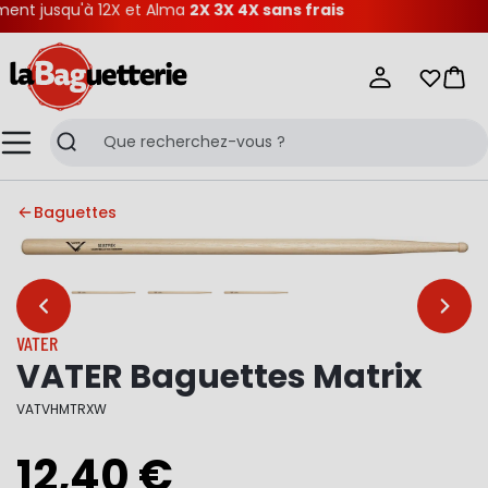
nt jusqu'à 12X et Alma
2X 3X 4X sans frais
La Baguetterie
Mes list
Pani
Menu
Recherche
Baguettes
…
…
VATER
VATER Baguettes Matrix
VATVHMTRXW
12,40 €