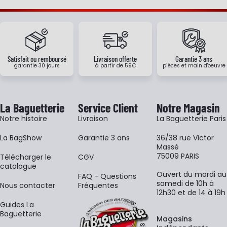
Satisfait ou remboursé
Livraison offerte
Garantie 3 ans
garantie 30 jours
à partir de 59€
pièces et main d'oeuvre
La Baguetterie
Service Client
Notre Magasin
Notre histoire
Livraison
La Baguetterie Paris
La BagShow
Garantie 3 ans
36/38 rue Victor
Massé
75009 PARIS
​Télécharger le
CGV
catalogue
Ouvert du mardi au
FAQ - Questions
samedi de 10h à
Nous contacter
Fréquentes
12h30 et de 14 à 19h
Guides La
Baguetterie
Magasins