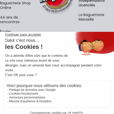
Indépendants
Baguetterie Shop
Licenciés
Online
La Baguetterie
44 ans de
Marseille
rencontres
Écoles
La newsletter
Adresse e-mail
M'
En vous inscrivant à notre newsletter, vous acceptez notre
politique de
confidentialité
.
Retrouvons-nous sur