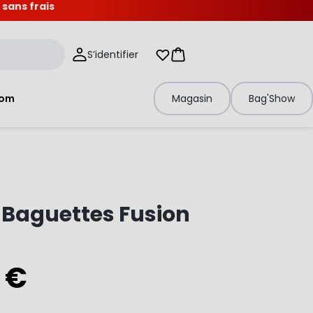
 sans frais
S’identifier
Mes listes d'envies
Panier
tom
Magasin
Bag'Show
 Baguettes Fusion
 €