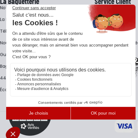
La Baguetterie
Service Client
Notre histoire
Livraison
La BagShow
Garantie 3 ans
​Télécharger le catalogue
CGV
Nous contacter
FAQ - Questions Fr
Guides La Baguetterie
Baguetterie Shop Online
44 ans de rencontres
Écoles