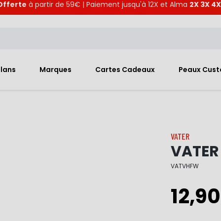
Offerte
à partir de 59€ | Paiement jusqu'à 12X et Alma
2X 3X 4X
Plans
Marques
Cartes Cadeaux
Peaux Cus
VATER
VATER
VATVHFW
12,90