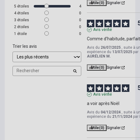
Utile
(0)
Signaler
5
étoiles
4
4
étoiles
0
3
étoiles
0
2
étoiles
0
Avis vérifié
1
étoile
0
Comme d’habitude, parfait
Trier les avis
Avis du
26/07/2025
, suite à u
expérience du
13/07/2025
par
AURÉLIEN M.
Utile
(0)
Signaler
Avis vérifié
a voir après Noël
Avis du
04/12/2024
, suite à u
expérience du
21/11/2024
par
Utile
(0)
Signaler