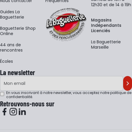
Nous contacter
Fréquentes
12h30 et de 14 à 19h
Guides La
Baguetterie
Magasins
Indépendants
Baguetterie Shop
Licenciés
Online
La Baguetterie
44 ans de
Marseille
rencontres
Écoles
La newsletter
Adresse e-mail
M'
En vous inscrivant à notre newsletter, vous acceptez notre
politique de
confidentialité
.
Retrouvons-nous sur