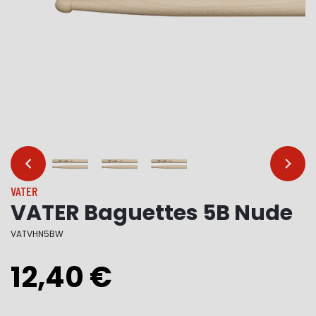
…
…
VATER
VATER Baguettes 5B Nude
VATVHN5BW
12,40 €