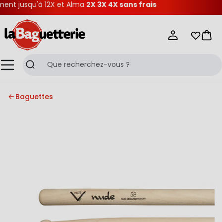
nt jusqu'à 12X et Alma
2X 3X 4X sans frais
La Baguetterie
Mes list
Pani
Menu
Recherche
Baguettes