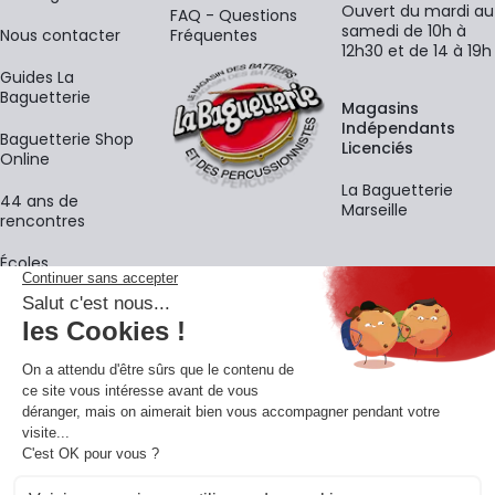
Ouvert du mardi au
FAQ - Questions
samedi de 10h à
Nous contacter
Fréquentes
12h30 et de 14 à 19h
Guides La
Baguetterie
Magasins
Indépendants
Baguetterie Shop
Licenciés
Online
La Baguetterie
44 ans de
Marseille
rencontres
Écoles
La newsletter
Adresse e-mail
M'
En vous inscrivant à notre newsletter, vous acceptez notre
politique de
confidentialité
.
Retrouvons-nous sur