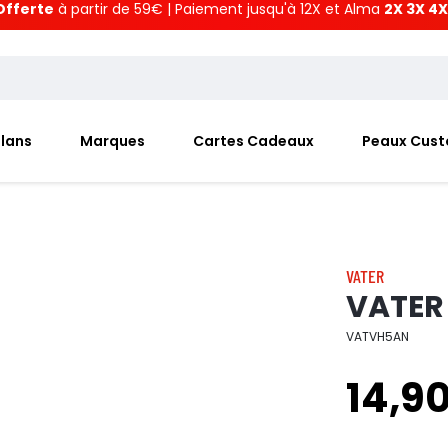
Offerte
à partir de 59€ | Paiement jusqu'à 12X et Alma
2X 3X 4X
Plans
Marques
Cartes Cadeaux
Peaux Cus
VATER
VATER
VATVH5AN
14,9