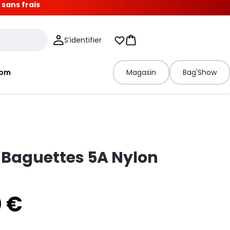
 sans frais
S’identifier
Mes listes d'envies
Panier
tom
Magasin
Bag'Show
 Baguettes 5A Nylon
0 €