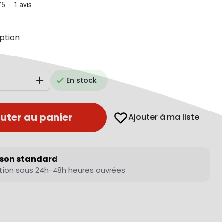
/
5
-
1
avis
iption
En stock
Augmenter
uter au panier
Ajouter à ma liste
ison standard
tion sous 24h-48h heures ouvrées