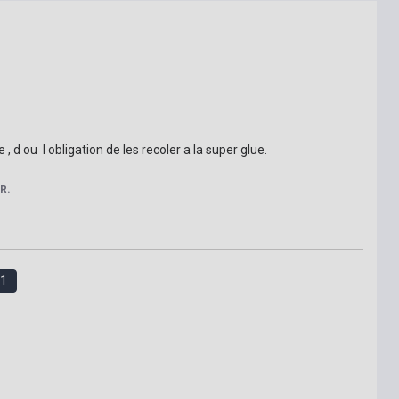
d ou  l obligation de les recoler a la super glue.

R.
1