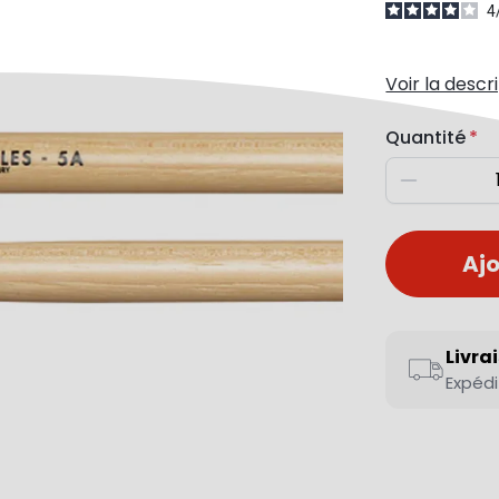
4
Voir la descr
Quantité
Diminuer
Ajo
Livra
Expédi