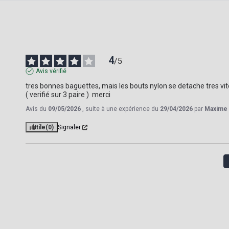
4
/
5
Avis vérifié
tres bonnes baguettes, mais les bouts nylon se detache tres vite , 
( verifié sur 3 paire )  merci
Avis du
09/05/2026
, suite à une expérience du
29/04/2026
par
Maxime 
Utile
(0)
Signaler