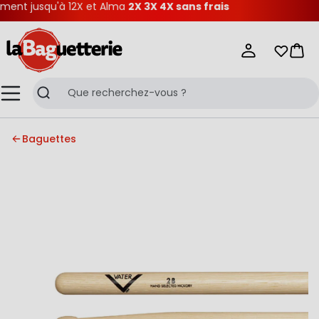
ent jusqu'à 12X et Alma
2X 3X 4X sans frais
La Baguetterie
Mes list
Pani
Menu
Recherche
Baguettes