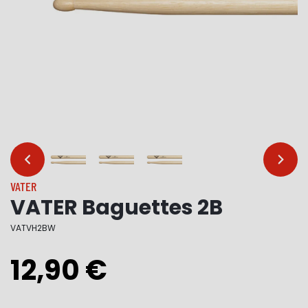
…
…
VATER
VATER Baguettes 2B
VATVH2BW
12,90 €