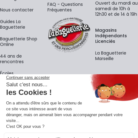
Ouvert du mardi au
FAQ - Questions
samedi de 10h à
Nous contacter
Fréquentes
12h30 et de 14 à 19h
Guides La
Baguetterie
Magasins
Indépendants
Baguetterie Shop
Licenciés
Online
La Baguetterie
44 ans de
Marseille
rencontres
Écoles
La newsletter
Adresse e-mail
M'
En vous inscrivant à notre newsletter, vous acceptez notre
politique de
confidentialité
.
Retrouvons-nous sur