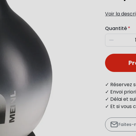
Voir la descr
Quantité
Diminuer
P
✓ Réservez s
✓ Envoi prio
✓ Délai et s
✓ Et si vous 
Faites-