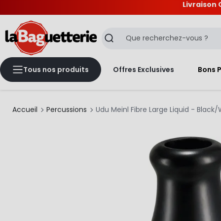
Livraison 
La Baguetterie
Recherche
Tous nos produits
Offres Exclusives
Bons 
Accueil
Percussions
Udu Meinl Fibre Large Liquid - Black