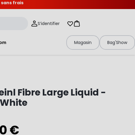
 sans frais
S’identifier
Mes listes d'envies
Panier
tom
Magasin
Bag'Show
inl Fibre Large Liquid -
/White
00 €