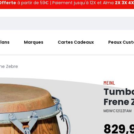
Offerte
à partir de 59€ | Paiement jusqu'à 12X et Alma
2X 3X 4X
Plans
Marques
Cartes Cadeaux
Peaux Cus
ene Zebre
MEINL
Tumba 
Frene 
MEIWC1212ZFAM
829,