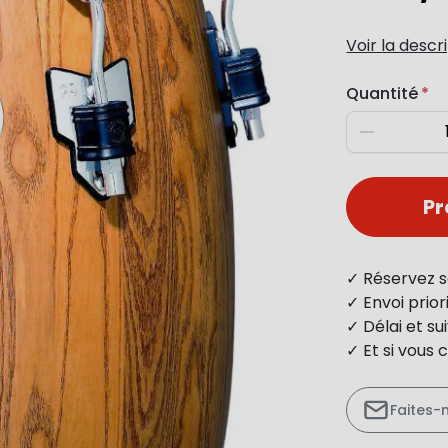
Voir la descr
Quantité
Diminuer
P
✓ Réservez s
✓ Envoi prio
✓ Délai et s
✓ Et si vous 
Faites-