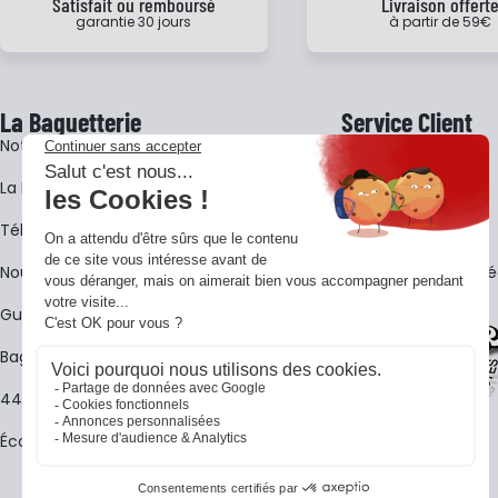
Satisfait ou remboursé
Livraison offert
garantie 30 jours
à partir de 59€
La Baguetterie
Service Client
Notre histoire
Livraison
La BagShow
Garantie 3 ans
​Télécharger le catalogue
CGV
Nous contacter
FAQ - Questions Fr
Guides La Baguetterie
Baguetterie Shop Online
44 ans de rencontres
Écoles