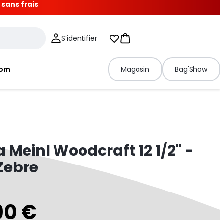
 sans frais
S’identifier
Mes listes d'envies
Panier
tom
Magasin
Bag'Show
Meinl Woodcraft 12 1/2" -
Zebre
90 €