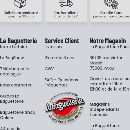
Satisfait ou remboursé
Livraison offerte
Garantie 3 ans
garantie 30 jours
à partir de 59€
pièces et main d'oeuvre
La Baguetterie
Service Client
Notre Magasin
Notre histoire
Livraison
La Baguetterie Paris
La BagShow
Garantie 3 ans
36/38 rue Victor
Massé
75009 PARIS
​Télécharger le
CGV
catalogue
Ouvert du mardi au
FAQ - Questions
samedi de 10h à
Nous contacter
Fréquentes
12h30 et de 14 à 19h
Guides La
Baguetterie
Magasins
Indépendants
Baguetterie Shop
Licenciés
Online
La Baguetterie
44 ans de