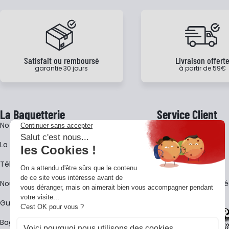
Satisfait ou remboursé
Livraison offert
garantie 30 jours
à partir de 59€
La Baguetterie
Service Client
Notre histoire
Livraison
La BagShow
Garantie 3 ans
​Télécharger le catalogue
CGV
Nous contacter
FAQ - Questions Fr
Guides La Baguetterie
Baguetterie Shop Online