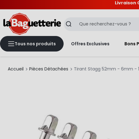
Livraison 
La Baguetterie
Recherche
Tous nos produits
Offres Exclusives
Bons 
Accueil
Pièces Détachées
Tirant Stagg 52mm - 6mm - 1