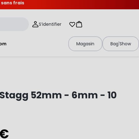
 sans frais
S’identifier
Mes listes d'envies
Panier
tom
Magasin
Bag'Show
t Stagg 52mm - 6mm - 10
 €