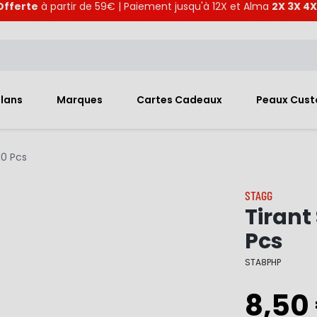
Offerte
à partir de 59€ | Paiement jusqu'à 12X et Alma
2X 3X 4X
Plans
Marques
Cartes Cadeaux
Peaux Cus
0 Pcs
STAGG
Tiran
Pcs
STA8PHP
8,50