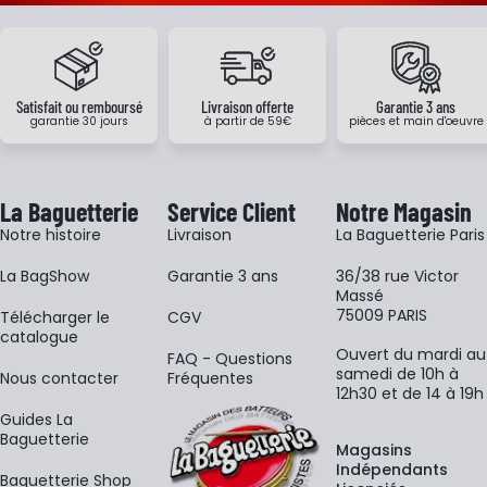
Satisfait ou remboursé
Livraison offerte
Garantie 3 ans
garantie 30 jours
à partir de 59€
pièces et main d'oeuvre
La Baguetterie
Service Client
Notre Magasin
Notre histoire
Livraison
La Baguetterie Paris
La BagShow
Garantie 3 ans
36/38 rue Victor
Massé
75009 PARIS
​Télécharger le
CGV
catalogue
Ouvert du mardi au
FAQ - Questions
samedi de 10h à
Nous contacter
Fréquentes
12h30 et de 14 à 19h
Guides La
Baguetterie
Magasins
Indépendants
Baguetterie Shop