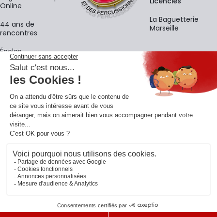
Licenciés
Online
La Baguetterie
44 ans de
Marseille
rencontres
Écoles
La newsletter
Adresse e-mail
M'
En vous inscrivant à notre newsletter, vous acceptez notre
politique de
confidentialité
.
Retrouvons-nous sur