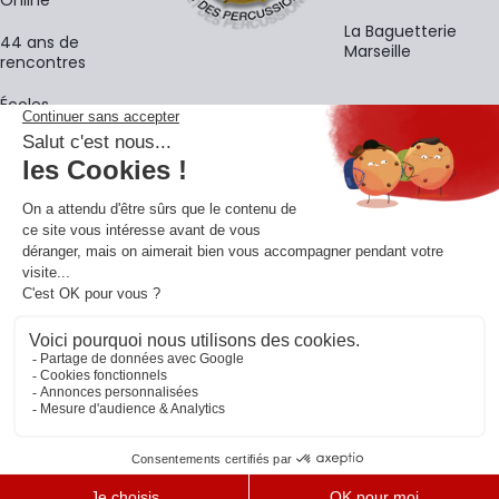
La Baguetterie
44 ans de
Marseille
rencontres
Écoles
La newsletter
Adresse e-mail
M'
En vous inscrivant à notre newsletter, vous acceptez notre
politique de
confidentialité
.
Retrouvons-nous sur