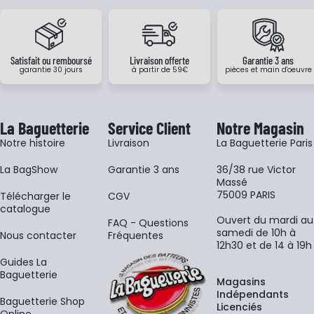
Satisfait ou remboursé
Livraison offerte
Garantie 3 ans
garantie 30 jours
à partir de 59€
pièces et main d'oeuvre
La Baguetterie
Service Client
Notre Magasin
Notre histoire
Livraison
La Baguetterie Paris
La BagShow
Garantie 3 ans
36/38 rue Victor
Massé
75009 PARIS
​Télécharger le
CGV
catalogue
Ouvert du mardi au
FAQ - Questions
samedi de 10h à
Nous contacter
Fréquentes
12h30 et de 14 à 19h
Guides La
Baguetterie
Magasins
Indépendants
Baguetterie Shop
Licenciés
Online