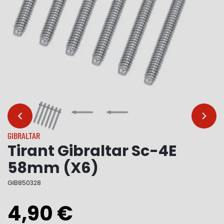
…
…
GIBRALTAR
Tirant Gibraltar Sc-4E
58mm (X6)
GIB850328
4,90 €