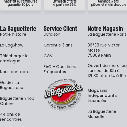
Satisfait ou remboursé
Livraison offerte
Garantie 3 ans
garantie 30 jours
à partir de 59€
pièces et main d'oeuvre
La Baguetterie
Service Client
Notre Magasin
Notre histoire
Livraison
La Baguetterie Paris
La BagShow
Garantie 3 ans
36/38 rue Victor
Massé
75009 PARIS
​Télécharger le
CGV
catalogue
Ouvert du mardi au
FAQ - Questions
samedi de 10h à
Nous contacter
Fréquentes
12h30 et de 14 à 19h
Guides La
Baguetterie
Magasins
Indépendants
Baguetterie Shop
Licenciés
Online
La Baguetterie
44 ans de
Marseille
rencontres