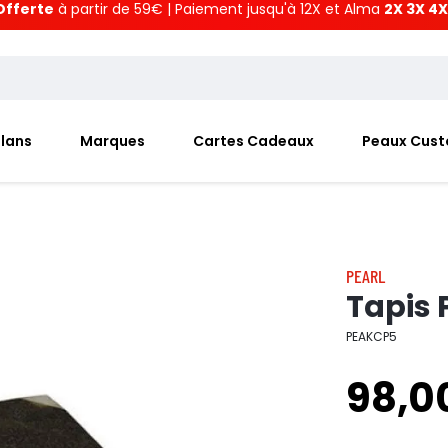
Offerte
à partir de 59€ | Paiement jusqu'à 12X et Alma
2X 3X 4X
Plans
Marques
Cartes Cadeaux
Peaux Cus
PEARL
Tapis 
PEAKCP5
98,0