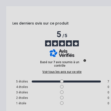
Les derniers avis sur ce produit
5
/
5
Basé sur
7
avis soumis à un
contrôle
Voir tous les avis sur ce site
5
étoiles
7
4
étoiles
0
3
étoiles
0
2
étoiles
0
1
étoile
0