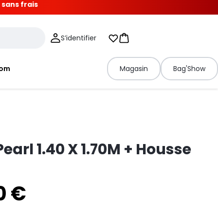
 sans frais
S’identifier
Mes listes d'envies
Panier
tom
Magasin
Bag'Show
Pearl 1.40 X 1.70M + Housse
0 €