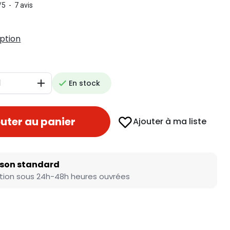
/
5
-
7
avis
iption
En stock
Augmenter
uter au panier
Ajouter à ma liste
ison standard
tion sous 24h-48h heures ouvrées