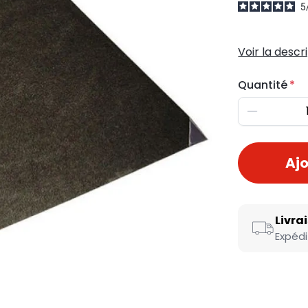
5
Voir la descr
Quantité
Diminuer
Ajo
Livra
Expédi