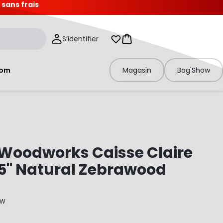
 sans frais
S’identifier
Mes listes d'envies
Panier
tom
Magasin
Bag'Show
Woodworks Caisse Claire
,5" Natural Zebrawood
ZW