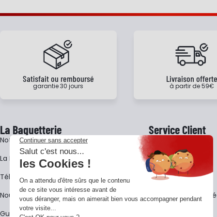
Satisfait ou remboursé
Livraison offert
garantie 30 jours
à partir de 59€
La Baguetterie
Service Client
Notre histoire
Livraison
La BagShow
Garantie 3 ans
​Télécharger le catalogue
CGV
Nous contacter
FAQ - Questions Fr
Guides La Baguetterie