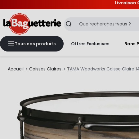
Livraison 
La Baguetterie
Recherche
Tous nos produits
Offres Exclusives
Bons 
Accueil
Caisses Claires
TAMA Woodworks Caisse Claire 14