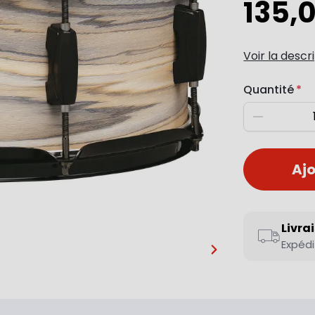
135,
Voir la descr
Quantité
Diminuer
Ajo
Livra
Expédi
…