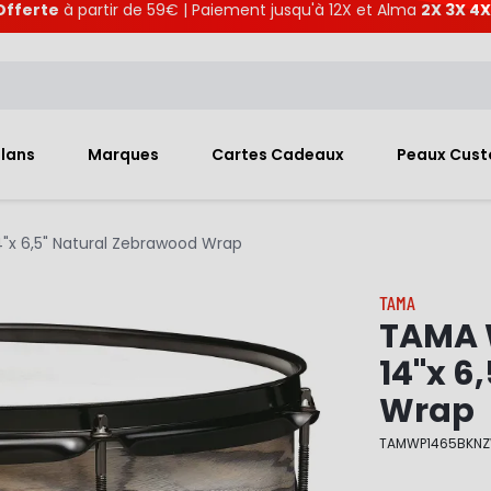
Offerte
à partir de 59€ | Paiement jusqu'à 12X et Alma
2X 3X 4X
Plans
Marques
Cartes Cadeaux
Peaux Cus
"x 6,5" Natural Zebrawood Wrap
TAMA
TAMA 
14"x 6
Wrap
TAMWP1465BKN