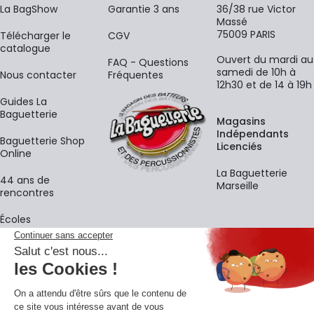
La BagShow
Garantie 3 ans
36/38 rue Victor
Massé
75009 PARIS
​Télécharger le
CGV
catalogue
Ouvert du mardi au
FAQ - Questions
samedi de 10h à
Nous contacter
Fréquentes
12h30 et de 14 à 19h
Guides La
Baguetterie
Magasins
Indépendants
Baguetterie Shop
Licenciés
Online
La Baguetterie
44 ans de
Marseille
rencontres
Écoles
La newsletter
Adresse e-mail
M'
En vous inscrivant à notre newsletter, vous acceptez notre
politique de
confidentialité
.