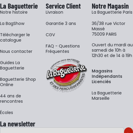
La Baguetterie
Service Client
Notre Magasin
Notre histoire
Livraison
La Baguetterie Paris
La BagShow
Garantie 3 ans
36/38 rue Victor
Massé
75009 PARIS
​Télécharger le
CGV
catalogue
Ouvert du mardi au
FAQ - Questions
samedi de 10h à
Nous contacter
Fréquentes
12h30 et de 14 à 19h
Guides La
Baguetterie
Magasins
Indépendants
Baguetterie Shop
Licenciés
Online
La Baguetterie
44 ans de
Marseille
rencontres
Écoles
La newsletter
Adresse e-mail