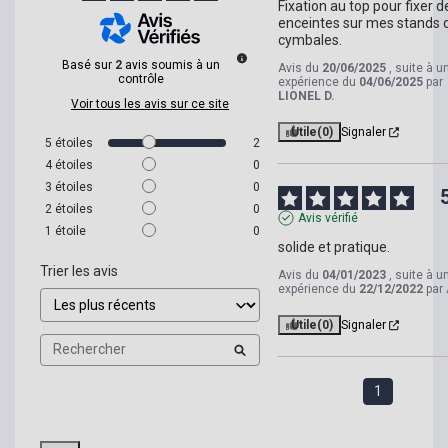
Fixation au top pour fixer de
enceintes sur mes stands d
cymbales.
Basé sur
2
avis soumis à un
Avis du
20/06/2025
, suite à u
contrôle
expérience du
04/06/2025
par
LIONEL D.
Voir tous les avis sur ce site
Utile
(0)
Signaler
5
étoiles
2
4
étoiles
0
3
étoiles
0
2
étoiles
0
Avis vérifié
1
étoile
0
solide et pratique.
Trier les avis
Avis du
04/01/2023
, suite à u
expérience du
22/12/2022
par
Utile
(0)
Signaler
1