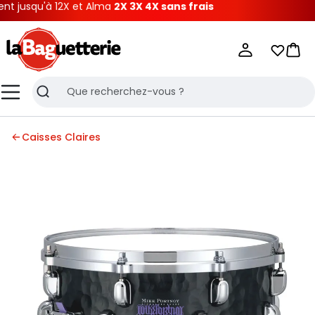
usqu'à 12X et Alma
2X 3X 4X sans frais
La Baguetterie
Mes list
Pani
Menu
Recherche
Caisses Claires