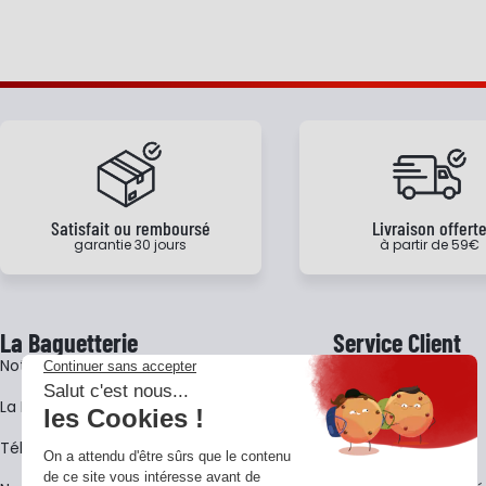
Satisfait ou remboursé
Livraison offert
garantie 30 jours
à partir de 59€
La Baguetterie
Service Client
Notre histoire
Livraison
La BagShow
Garantie 3 ans
​Télécharger le catalogue
CGV