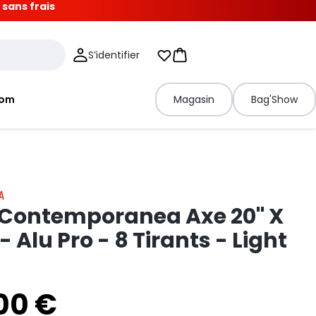
 sans frais
S’identifier
Mes listes d'envies
Panier
tom
Magasin
Bag'Show
A
 Contemporanea Axe 20" X
 Alu Pro - 8 Tirants - Light
00 €