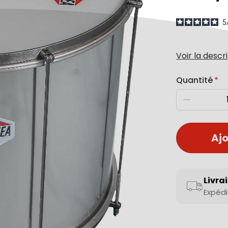
5
Voir la descr
Quantité
Diminuer
Ajo
Livra
Expédi