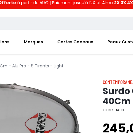
Offerte
à partir de 59€ | Paiement jusqu'à 12X et Alma
2X 3X 4X
Plans
Marques
Cartes Cadeaux
Peaux Cus
 - Alu Pro - 8 Tirants - Light
CONTEMPORANE
Surdo
40Cm -
CONLSUA08
245,