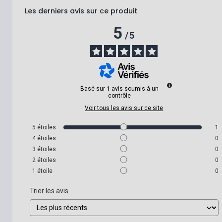
Les derniers avis sur ce produit
5
/
5
Basé sur
1
avis soumis à un
contrôle
Voir tous les avis sur ce site
5
étoiles
1
4
étoiles
0
3
étoiles
0
2
étoiles
0
1
étoile
0
Trier les avis