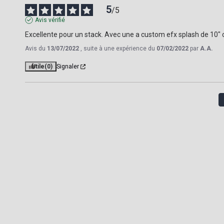
5
/
5
Avis vérifié
Excellente pour un stack. Avec une a custom efx splash de 10" o
Avis du
13/07/2022
, suite à une expérience du
07/02/2022
par
A.A.
Utile
(0)
Signaler