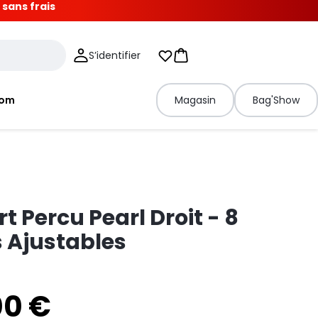
 sans frais
S’identifier
Mes listes d'envies
Panier
tom
Magasin
Bag'Show
t Percu Pearl Droit - 8
 Ajustables
00 €