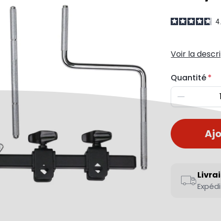
4
Voir la descr
Quantité
Diminuer
Ajo
Livra
Expédi