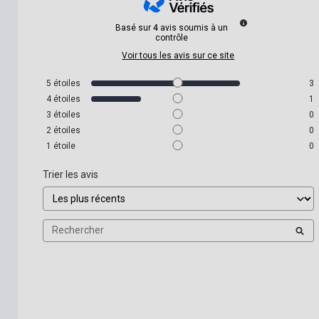
Basé sur
4
avis soumis à un
contrôle
Voir tous les avis sur ce site
5
étoiles
3
4
étoiles
1
3
étoiles
0
2
étoiles
0
1
étoile
0
Trier les avis