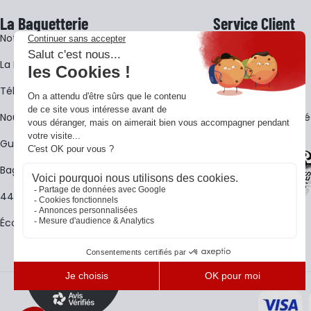
La Baguetterie
Service Client
Notre histoire
Livraison
La BagShow
Garantie 3 ans
​Télécharger le catalogue
CGV
Nous contacter
FAQ - Questions Fr
Guides La Baguetterie
Baguetterie Shop Online
44 ans de rencontres
Écoles