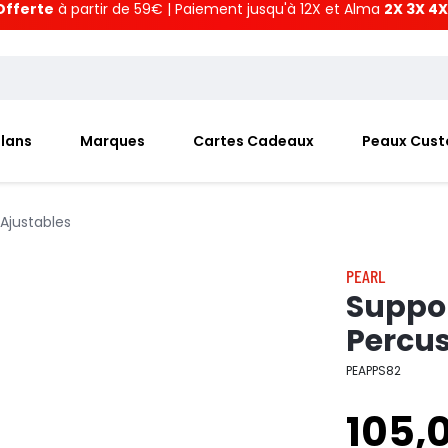
Offerte
à partir de 59€ | Paiement jusqu'à 12X et Alma
2X 3X 4X
Plans
Marques
Cartes Cadeaux
Peaux Cus
 Ajustables
PEARL
Suppor
Percus
PEAPPS82
105,