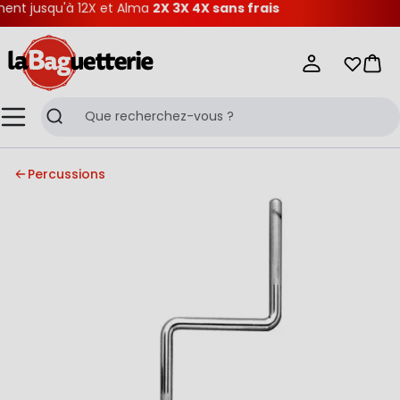
nt jusqu'à 12X et Alma
2X 3X 4X sans frais
La Baguetterie
Mes list
Pani
Menu
Recherche
Percussions