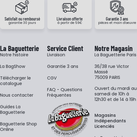
Satisfait ou remboursé
Livraison offerte
Garantie 3 ans
garantie 30 jours
à partir de 59€
pièces et main d'oeuvre
La Baguetterie
Service Client
Notre Magasin
Notre histoire
Livraison
La Baguetterie Paris
La BagShow
Garantie 3 ans
36/38 rue Victor
Massé
75009 PARIS
​Télécharger le
CGV
catalogue
Ouvert du mardi au
FAQ - Questions
samedi de 10h à
Nous contacter
Fréquentes
12h30 et de 14 à 19h
Guides La
Baguetterie
Magasins
Indépendants
Baguetterie Shop
Licenciés
Online