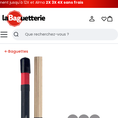
t jusqu'à 12X et Alma
2X 3X 4X sans frais
La Baguetterie
Mes list
Pani
Menu
Recherche
Baguettes