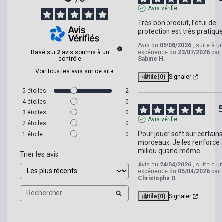
Avis vérifié
Très bon produit, l’étui de 
protection est très pratiqu
Avis du
05/08/2026
, suite à u
Basé sur
2
avis soumis à un
expérience du
23/07/2026
par
contrôle
Sabine H.
Voir tous les avis sur ce site
Utile
(0)
Signaler
5
étoiles
2
4
étoiles
0
3
étoiles
0
Avis vérifié
2
étoiles
0
Pour jouer soft sur certains
1
étoile
0
morceaux. Je les renforce 
milieu quand même .
Trier les avis
Avis du
24/04/2026
, suite à u
expérience du
05/04/2026
par
Christophe D.
Utile
(0)
Signaler