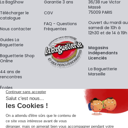
La BagShow
Garantie 3 ans
36/38 rue Victor
Massé
75009 PARIS
​Télécharger le
CGV
catalogue
Ouvert du mardi au
FAQ - Questions
samedi de 10h à
Nous contacter
Fréquentes
12h30 et de 14 à 19h
Guides La
Baguetterie
Magasins
Indépendants
Baguetterie Shop
Licenciés
Online
La Baguetterie
44 ans de
Marseille
rencontres
Écoles
La newsletter
Adresse e-mail
M'
En vous inscrivant à notre newsletter, vous acceptez notre
politique de
confidentialité
.