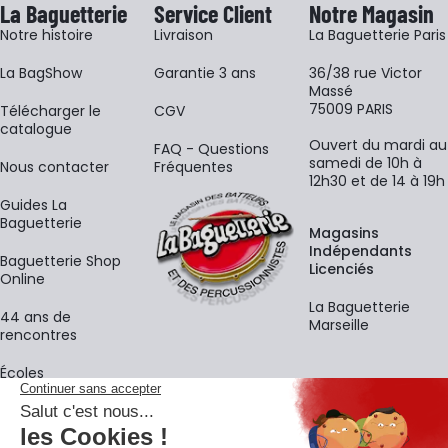
La Baguetterie
Service Client
Notre Magasin
Notre histoire
Livraison
La Baguetterie Paris
La BagShow
Garantie 3 ans
36/38 rue Victor
Massé
75009 PARIS
​Télécharger le
CGV
catalogue
Ouvert du mardi au
FAQ - Questions
samedi de 10h à
Nous contacter
Fréquentes
12h30 et de 14 à 19h
Guides La
Baguetterie
Magasins
Indépendants
Baguetterie Shop
Licenciés
Online
La Baguetterie
44 ans de
Marseille
rencontres
Écoles
La newsletter
Adresse e-mail