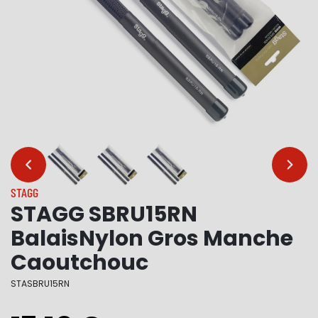
…
…
STAGG
STAGG SBRU15RN
BalaisNylon Gros Manche
Caoutchouc
STASBRU15RN