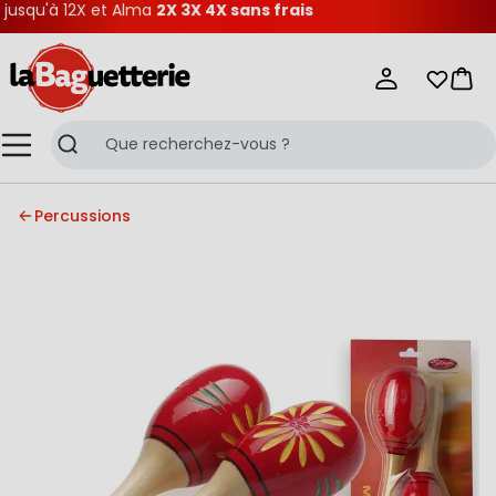
squ'à 12X et Alma
2X 3X 4X sans frais
La Baguetterie
Mes list
Pani
Menu
Recherche
Percussions