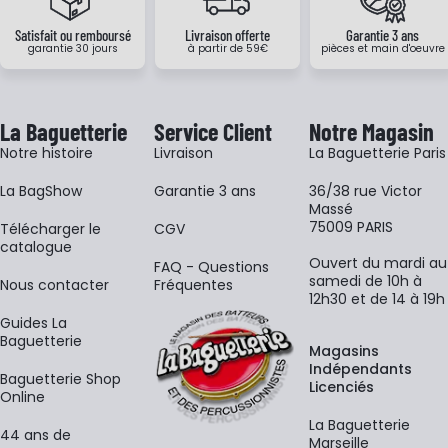
Satisfait ou remboursé
Livraison offerte
Garantie 3 ans
garantie 30 jours
à partir de 59€
pièces et main d'oeuvre
La Baguetterie
Service Client
Notre Magasin
Notre histoire
Livraison
La Baguetterie Paris
La BagShow
Garantie 3 ans
36/38 rue Victor
Massé
75009 PARIS
​Télécharger le
CGV
catalogue
Ouvert du mardi au
FAQ - Questions
samedi de 10h à
Nous contacter
Fréquentes
12h30 et de 14 à 19h
Guides La
Baguetterie
Magasins
Indépendants
Baguetterie Shop
Licenciés
Online
La Baguetterie
44 ans de
Marseille