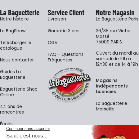
La Baguetterie
Service Client
Notre Magasin
Notre histoire
Livraison
La Baguetterie Paris
La BagShow
Garantie 3 ans
36/38 rue Victor
Massé
75009 PARIS
​Télécharger le
CGV
catalogue
Ouvert du mardi au
FAQ - Questions
samedi de 10h à
Nous contacter
Fréquentes
12h30 et de 14 à 19h
Guides La
Baguetterie
Magasins
Indépendants
Baguetterie Shop
Licenciés
Online
La Baguetterie
44 ans de
Marseille
rencontres
Écoles
La newsletter