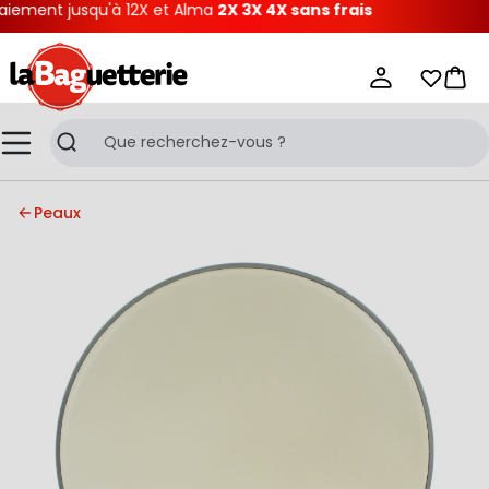
ement jusqu'à 12X et Alma
2X 3X 4X sans frais
La Baguetterie
Mes list
Pani
Menu
Recherche
Peaux