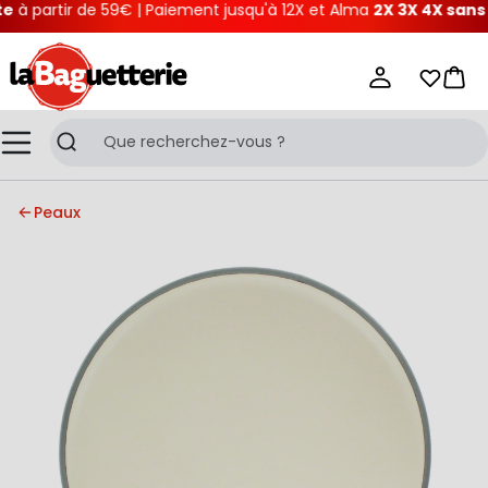
partir de 59€ | Paiement jusqu'à 12X et Alma
2X 3X 4X sans fra
La Baguetterie
Mes list
Pani
Menu
Recherche
Peaux