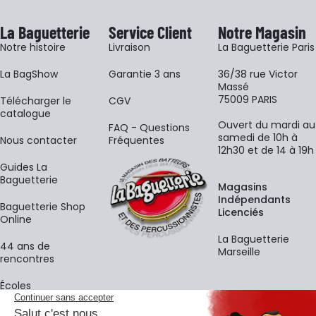
La Baguetterie
Service Client
Notre Magasin
Notre histoire
Livraison
La Baguetterie Paris
La BagShow
Garantie 3 ans
36/38 rue Victor
Massé
75009 PARIS
​Télécharger le
CGV
catalogue
Ouvert du mardi au
FAQ - Questions
samedi de 10h à
Nous contacter
Fréquentes
12h30 et de 14 à 19h
Guides La
Baguetterie
Magasins
Indépendants
Baguetterie Shop
Licenciés
Online
La Baguetterie
44 ans de
Marseille
rencontres
Écoles
La newsletter