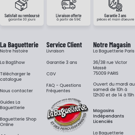
Satisfait ou remboursé
Livraison offerte
Garantie 3 ans
garantie 30 jours
à partir de 59€
pièces et main d'oeuvre
La Baguetterie
Service Client
Notre Magasin
Notre histoire
Livraison
La Baguetterie Paris
La BagShow
Garantie 3 ans
36/38 rue Victor
Massé
75009 PARIS
​Télécharger le
CGV
catalogue
Ouvert du mardi au
FAQ - Questions
samedi de 10h à
Nous contacter
Fréquentes
12h30 et de 14 à 19h
Guides La
Baguetterie
Magasins
Indépendants
Baguetterie Shop
Licenciés
Online
La Baguetterie