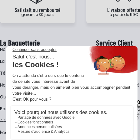
Satisfait ou remboursé
Livraison offert
garantie 30 jours
à partir de 59€
La Baguetterie
Service Client
Notre histoire
Livraison
La BagShow
Garantie 3 ans
​Télécharger le catalogue
CGV
Nous contacter
FAQ - Questions Fr
Guides La Baguetterie
Baguetterie Shop Online
44 ans de rencontres
Écoles