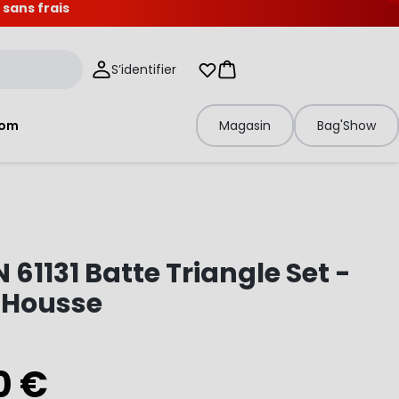
 sans frais
S’identifier
Mes listes d'envies
Panier
tom
Magasin
Bag'Show
 61131 Batte Triangle Set -
 Housse
0 €