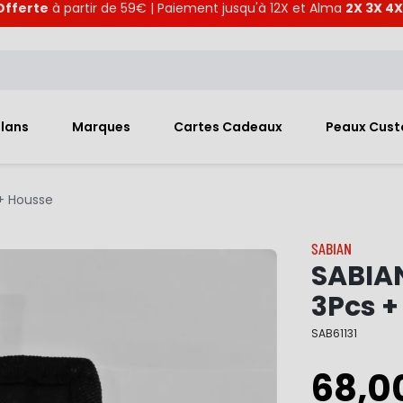
Offerte
à partir de 59€ | Paiement jusqu'à 12X et Alma
2X 3X 4X
Plans
Marques
Cartes Cadeaux
Peaux Cus
 + Housse
SABIAN
SABIAN
3Pcs +
SAB61131
68,0