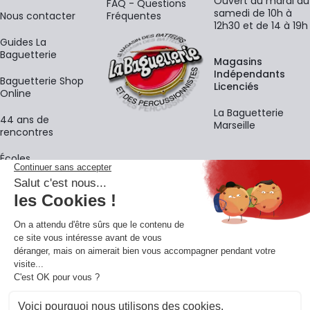
Ouvert du mardi au
FAQ - Questions
samedi de 10h à
Nous contacter
Fréquentes
12h30 et de 14 à 19h
Guides La
Baguetterie
Magasins
Indépendants
Baguetterie Shop
Licenciés
Online
La Baguetterie
44 ans de
Marseille
rencontres
Écoles
La newsletter
Adresse e-mail
M'
En vous inscrivant à notre newsletter, vous acceptez notre
politique de
confidentialité
.
Retrouvons-nous sur