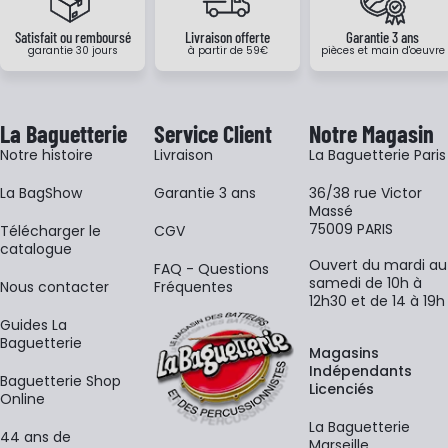
Satisfait ou remboursé
Livraison offerte
Garantie 3 ans
garantie 30 jours
à partir de 59€
pièces et main d'oeuvre
La Baguetterie
Service Client
Notre Magasin
Notre histoire
Livraison
La Baguetterie Paris
La BagShow
Garantie 3 ans
36/38 rue Victor
Massé
75009 PARIS
​Télécharger le
CGV
catalogue
Ouvert du mardi au
FAQ - Questions
samedi de 10h à
Nous contacter
Fréquentes
12h30 et de 14 à 19h
Guides La
Baguetterie
Magasins
Indépendants
Baguetterie Shop
Licenciés
Online
La Baguetterie
44 ans de
Marseille