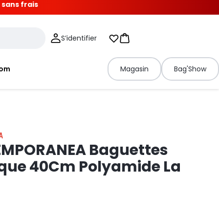
 sans frais
S’identifier
Mes listes d'envies
Panier
tom
Magasin
Bag'Show
A
MPORANEA Baguettes
ique 40Cm Polyamide La