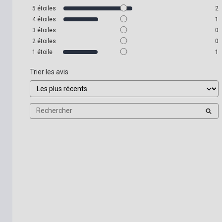
5
étoiles
2
4
étoiles
1
3
étoiles
0
2
étoiles
0
1
étoile
1
Trier les avis