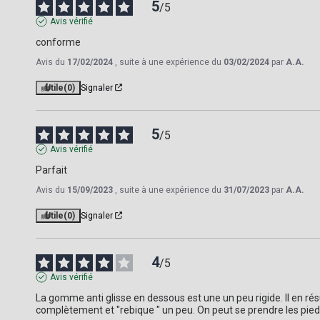
5
/
5
Avis vérifié
conforme
Avis du
17/02/2024
, suite à une expérience du
03/02/2024
par
A.A.
Utile
(0)
Signaler
5
/
5
Avis vérifié
Parfait
Avis du
15/09/2023
, suite à une expérience du
31/07/2023
par
A.A.
Utile
(0)
Signaler
4
/
5
Avis vérifié
La gomme anti glisse en dessous est une un peu rigide. Il en rés
complètement et "rebique " un peu. On peut se prendre les pied