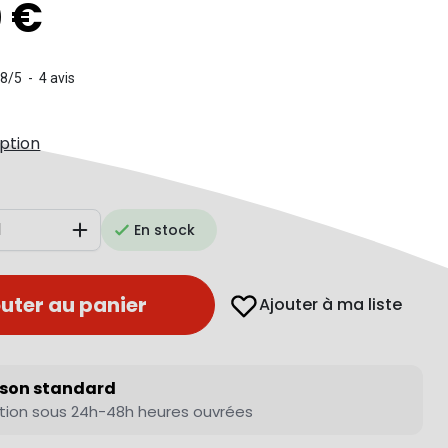
0 €
.8
/
5
-
4
avis
iption
En stock
Augmenter
uter au panier
Ajouter à ma liste
ison standard
tion sous 24h-48h heures ouvrées