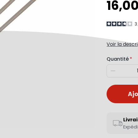
16,0
3
Voir la descr
Quantité
Diminuer
Ajo
Livra
Expédi