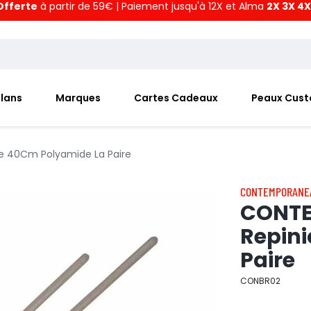
Offerte
à partir de 59€ | Paiement jusqu'à 12X et Alma
2X 3X 4X
Plans
Marques
Cartes Cadeaux
Peaux Cus
 40Cm Polyamide La Paire
CONTEMPORANE
CONTE
Repin
Paire
CONBR02