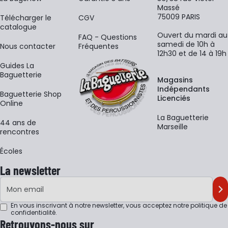
Massé
75009 PARIS
​Télécharger le
CGV
catalogue
Ouvert du mardi au
FAQ - Questions
samedi de 10h à
Nous contacter
Fréquentes
12h30 et de 14 à 19h
Guides La
Baguetterie
Magasins
Indépendants
Baguetterie Shop
Licenciés
Online
La Baguetterie
44 ans de
Marseille
rencontres
Écoles
La newsletter
Adresse e-mail
M'
En vous inscrivant à notre newsletter, vous acceptez notre
politique de
confidentialité
.
Retrouvons-nous sur