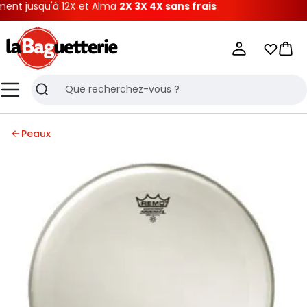
 jusqu'à 12X et Alma
2X 3X 4X sans frais
La Baguetterie
Mes list
Pani
Menu
Recherche
Peaux