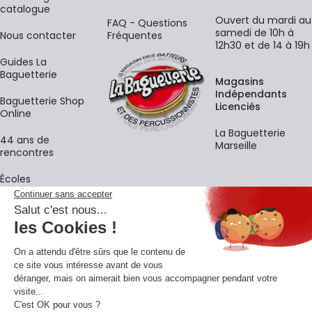
catalogue
Ouvert du mardi au
FAQ - Questions
samedi de 10h à
Nous contacter
Fréquentes
12h30 et de 14 à 19h
Guides La
Baguetterie
Magasins
Indépendants
Baguetterie Shop
Licenciés
Online
La Baguetterie
44 ans de
Marseille
rencontres
Écoles
La newsletter
Adresse e-mail
M'
En vous inscrivant à notre newsletter, vous acceptez notre
politique de
confidentialité
.
Retrouvons-nous sur