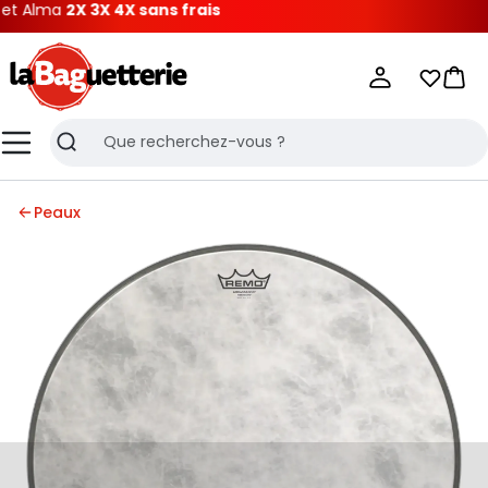
 Alma
2X 3X 4X sans frais
La Baguetterie
Mes list
Pani
Menu
Recherche
Peaux