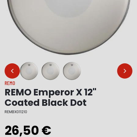
…
…
REMO
REMO Emperor X 12"
Coated Black Dot
REMBX011210
26,50 €