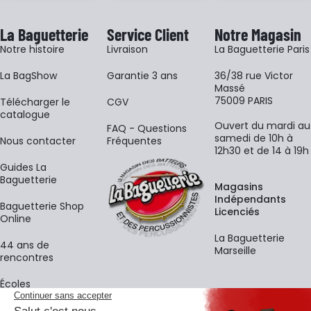
La Baguetterie
Service Client
Notre Magasin
Notre histoire
Livraison
La Baguetterie Paris
La BagShow
Garantie 3 ans
36/38 rue Victor
Massé
75009 PARIS
​Télécharger le
CGV
catalogue
Ouvert du mardi au
FAQ - Questions
samedi de 10h à
Nous contacter
Fréquentes
12h30 et de 14 à 19h
Guides La
Baguetterie
Magasins
Indépendants
Baguetterie Shop
Licenciés
Online
La Baguetterie
44 ans de
Marseille
rencontres
Écoles
La newsletter