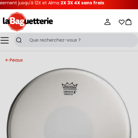
ment jusqu'à 12X et Alma
2X 3X 4X sans frais
La Baguetterie
Mes list
Pani
Menu
Recherche
Peaux