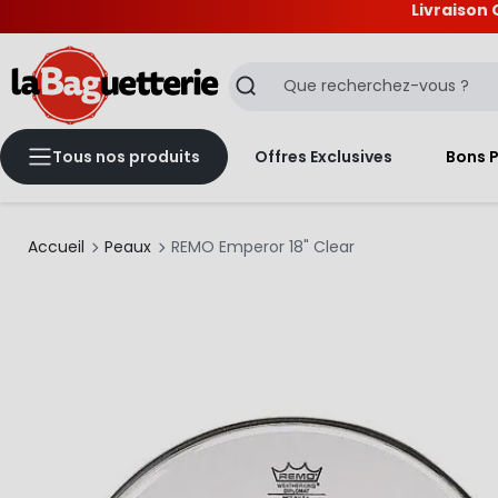
Livraison 
La Baguetterie
Recherche
Tous nos produits
Offres Exclusives
Bons 
Accueil
Peaux
REMO Emperor 18" Clear