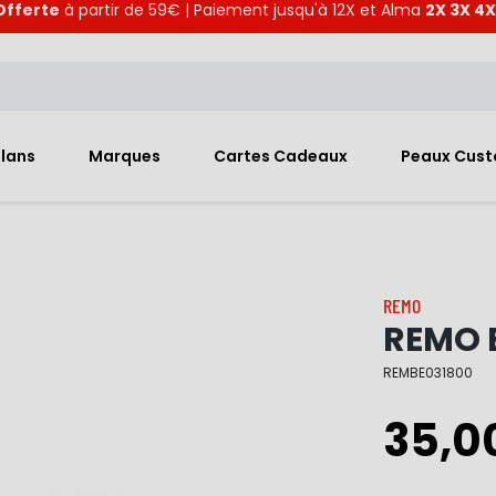
Offerte
à partir de 59€ | Paiement jusqu'à 12X et Alma
2X 3X 4X
Plans
Marques
Cartes Cadeaux
Peaux Cus
REMO
REMO E
REMBE031800
35,0