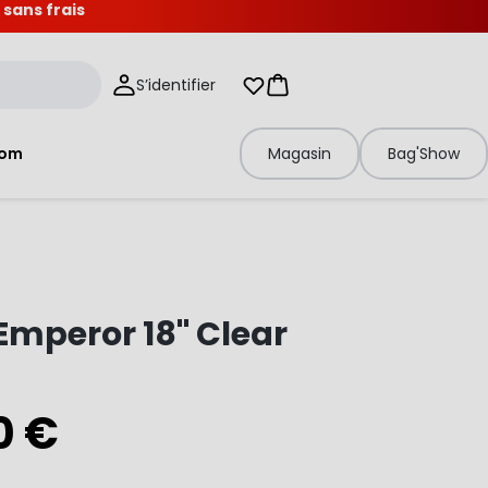
 sans frais
S’identifier
Mes listes d'envies
Panier
tom
Magasin
Bag'Show
mperor 18" Clear
0 €