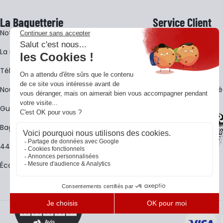
La Baguetterie
Service Client
Notre histoire
Livraison
La BagShow
Garantie 3 ans
​Télécharger le catalogue
CGV
Nous contacter
FAQ - Questions Fr
Guides La Baguetterie
Baguetterie Shop Online
44 ans de rencontres
Écoles