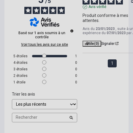
/
5
Avis vérifié
Produit conforme à mes 
attentes.
Avis du
23/01/2023
, suite à u
Basé sur
1
avis soumis à un
expérience du
07/01/2023
par
contrôle
Utile
(0)
Signaler
Voir tous les avis sur ce site
5
étoiles
1
4
étoiles
0
1
3
étoiles
0
2
étoiles
0
1
étoile
0
Trier les avis