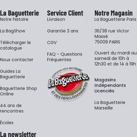
La Baguetterie
Service Client
Notre Magasin
Notre histoire
Livraison
La Baguetterie Paris
La BagShow
Garantie 3 ans
36/38 rue Victor
Massé
75009 PARIS
​Télécharger le
CGV
catalogue
Ouvert du mardi au
FAQ - Questions
samedi de 10h à
Nous contacter
Fréquentes
12h30 et de 14 à 19h
Guides La
Baguetterie
Magasins
Indépendants
Baguetterie Shop
Licenciés
Online
La Baguetterie
44 ans de
Marseille
rencontres
Écoles
La newsletter