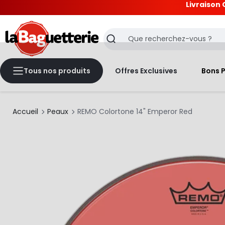
Livraison 
La Baguetterie
Recherche
Tous nos produits
Offres Exclusives
Bons 
Accueil
Peaux
REMO Colortone 14" Emperor Red