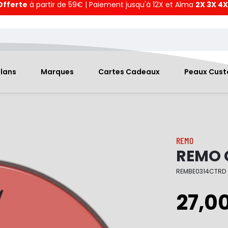
Offerte
à partir de 59€ | Paiement jusqu'à 12X et Alma
2X 3X 4X
Plans
Marques
Cartes Cadeaux
Peaux Cus
REMO
REMO C
REMBE0314CTRD
27,0