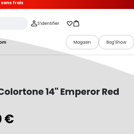
 sans frais
S’identifier
Mes listes d'envies
Panier
tom
Magasin
Bag'Show
olortone 14" Emperor Red
0 €