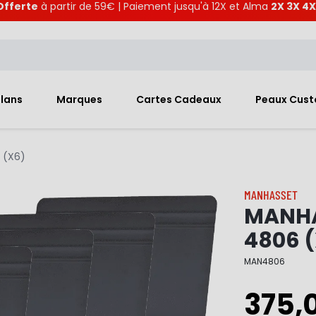
Offerte
à partir de 59€ | Paiement jusqu'à 12X et Alma
2X 3X 4X
Plans
Marques
Cartes Cadeaux
Peaux Cus
 (X6)
MANHASSET
MANHA
4806 
MAN4806
375,