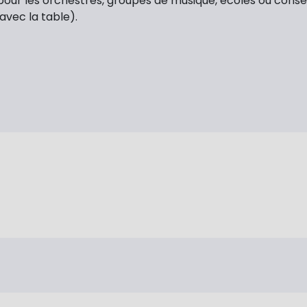
pour les orchestres, groupes de musique, écoles ou conser
vec la table).