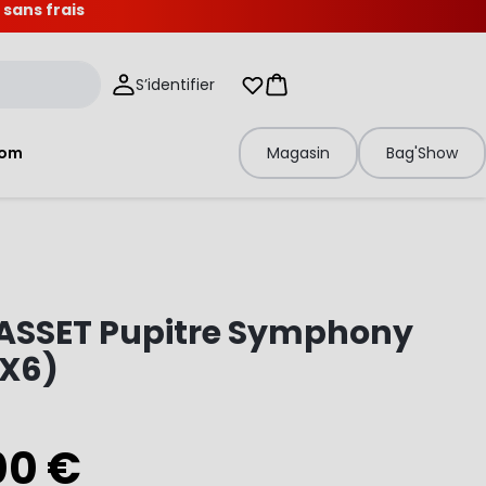
 sans frais
S’identifier
Mes listes d'envies
Panier
tom
Magasin
Bag'Show
SSET Pupitre Symphony
(X6)
00 €