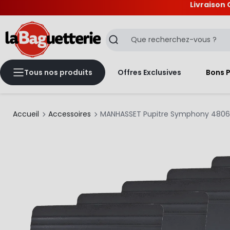
Livraison 
La Baguetterie
Recherche
Tous nos produits
Offres Exclusives
Bons 
Accueil
Accessoires
MANHASSET Pupitre Symphony 4806