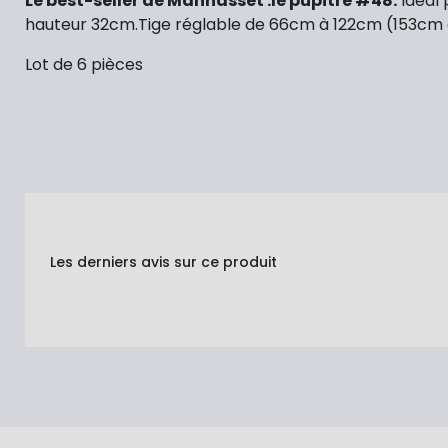
Le best-seller de Manhasset :le pupitre #48.
Idéal 
hauteur 32cm.Tige réglable de 66cm à 122cm (153cm a
Lot de 6 pièces
Les derniers avis sur ce produit