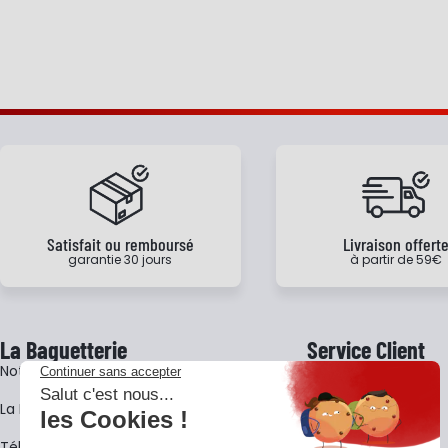
Satisfait ou remboursé
Livraison offert
garantie 30 jours
à partir de 59€
La Baguetterie
Service Client
Notre histoire
Livraison
La BagShow
Garantie 3 ans
​Télécharger le catalogue
CGV