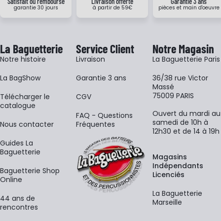
Satisfait ou remboursé
Livraison offerte
Garantie 3 ans
garantie 30 jours
à partir de 59€
pièces et main d'oeuvre
La Baguetterie
Service Client
Notre Magasin
Notre histoire
Livraison
La Baguetterie Paris
La BagShow
Garantie 3 ans
36/38 rue Victor
Massé
75009 PARIS
​Télécharger le
CGV
catalogue
Ouvert du mardi au
FAQ - Questions
samedi de 10h à
Nous contacter
Fréquentes
12h30 et de 14 à 19h
Guides La
Baguetterie
Magasins
Indépendants
Baguetterie Shop
Licenciés
Online
La Baguetterie
44 ans de
Marseille
rencontres