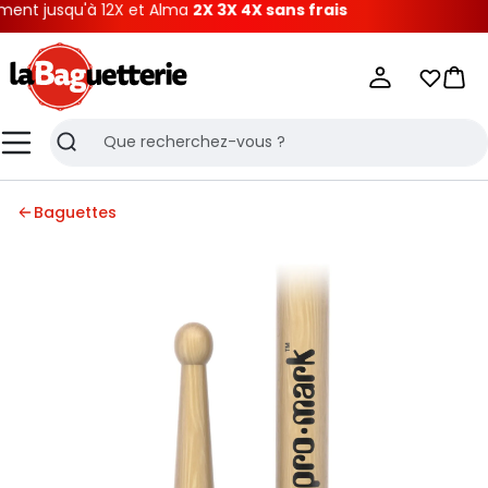
nt jusqu'à 12X et Alma
2X 3X 4X sans frais
La Baguetterie
Mes list
Pani
Menu
Recherche
Baguettes