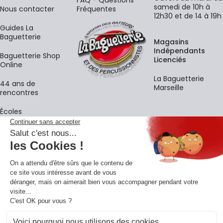
FAQ - Questions
samedi de 10h à
Nous contacter
Fréquentes
12h30 et de 14 à 19h
Guides La
Baguetterie
Magasins
Indépendants
Baguetterie Shop
Licenciés
Online
La Baguetterie
44 ans de
Marseille
rencontres
Écoles
La newsletter
Adresse e-mail
M'
En vous inscrivant à notre newsletter, vous acceptez notre
politique de
confidentialité
.
Retrouvons-nous sur