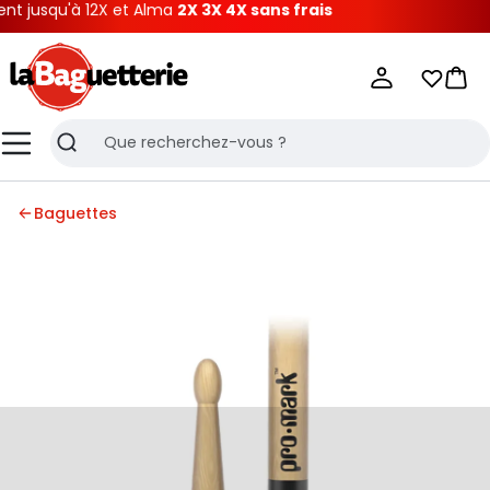
 jusqu'à 12X et Alma
2X 3X 4X sans frais
La Baguetterie
Mes list
Pani
Menu
Recherche
Baguettes