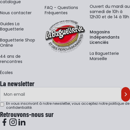
catalogue
Ouvert du mardi au
FAQ - Questions
samedi de 10h à
Nous contacter
Fréquentes
12h30 et de 14 à 19h
Guides La
Baguetterie
Magasins
Indépendants
Baguetterie Shop
Licenciés
Online
La Baguetterie
44 ans de
Marseille
rencontres
Écoles
La newsletter
Adresse e-mail
M'
En vous inscrivant à notre newsletter, vous acceptez notre
politique de
confidentialité
.
Retrouvons-nous sur