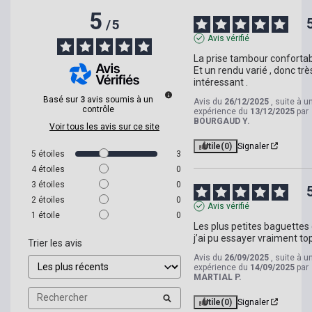
5
/
5
Avis vérifié
La prise tambour confortabl
Et un rendu varié , donc très
intéressant .
Basé sur
3
avis soumis à un
Avis du
26/12/2025
, suite à u
contrôle
expérience du
13/12/2025
par
BOURGAUD Y.
Voir tous les avis sur ce site
Utile
(0)
Signaler
5
étoiles
3
4
étoiles
0
3
étoiles
0
2
étoiles
0
Avis vérifié
1
étoile
0
Les plus petites baguettes 
j’ai pu essayer vraiment to
Trier les avis
Avis du
26/09/2025
, suite à u
expérience du
14/09/2025
par
MARTIAL P.
Utile
(0)
Signaler