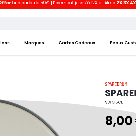
Offerte
à partir de 59€ | Paiement jusqu'à 12X et Alma
2X 3X 4X
Plans
Marques
Cartes Cadeaux
Peaux Cus
SPAREDRUM
SPARED
SDFO15CL
8,00