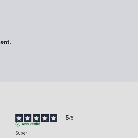
ment.
5
/
5
Avis vérifié
Super