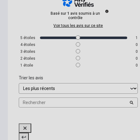
Basé sur
1
avis soumis à un
contrôle
Voir tous les avis sur ce site
5
étoiles
1
4
étoiles
0
3
étoiles
0
2
étoiles
0
1
étoile
0
Trier les avis