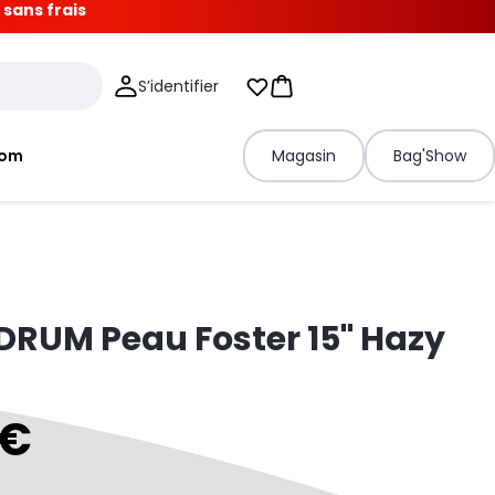
 sans frais
S’identifier
Mes listes d'envies
Panier
tom
Magasin
Bag'Show
RUM Peau Foster 15" Hazy
 €