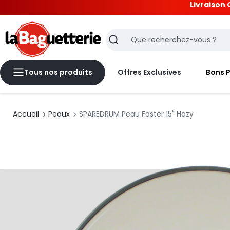
Livraison 
La Baguetterie
Recherche
Tous nos produits
Offres Exclusives
Bons 
Accueil
Peaux
SPAREDRUM Peau Foster 15" Hazy