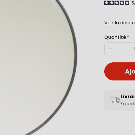
5
Voir la descr
Quantité
Diminuer
Ajo
Livra
Expédi