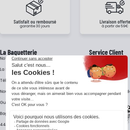
Satisfait ou remboursé
Livraison offert
garantie 30 jours
à partir de 59€
La Baguetterie
Service Client
Notre histoire
Livraison
La BagShow
Garantie 3 ans
​Télécharger le catalogue
CGV
Nous contacter
FAQ - Questions Fr
Guides La Baguetterie
Baguetterie Shop Online
44 ans de rencontres