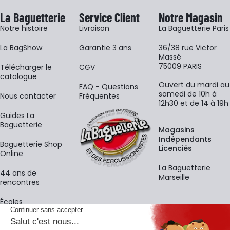
La Baguetterie
Service Client
Notre Magasin
Notre histoire
Livraison
La Baguetterie Paris
La BagShow
Garantie 3 ans
36/38 rue Victor
Massé
75009 PARIS
​Télécharger le
CGV
catalogue
Ouvert du mardi au
FAQ - Questions
samedi de 10h à
Nous contacter
Fréquentes
12h30 et de 14 à 19h
Guides La
Baguetterie
Magasins
Indépendants
Baguetterie Shop
Licenciés
Online
La Baguetterie
44 ans de
Marseille
rencontres
Écoles
La newsletter