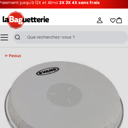
iement jusqu'à 12X et Alma
2X 3X 4X sans frais
La Baguetterie
Mes list
Pani
Menu
Recherche
Peaux