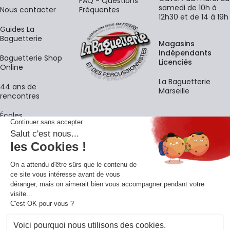
FAQ - Questions
samedi de 10h à
Nous contacter
Fréquentes
12h30 et de 14 à 19h
Guides La
Baguetterie
Magasins
Indépendants
Baguetterie Shop
Licenciés
Online
La Baguetterie
44 ans de
Marseille
rencontres
Écoles
La newsletter
Adresse e-mail
M'
En vous inscrivant à notre newsletter, vous acceptez notre
politique de
confidentialité
.
Retrouvons-nous sur