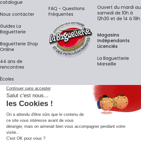
catalogue
Ouvert du mardi au
FAQ - Questions
samedi de 10h à
Nous contacter
Fréquentes
12h30 et de 14 à 19h
Guides La
Baguetterie
Magasins
Indépendants
Baguetterie Shop
Licenciés
Online
La Baguetterie
44 ans de
Marseille
rencontres
Écoles
La newsletter
Adresse e-mail
M'
En vous inscrivant à notre newsletter, vous acceptez notre
politique de
confidentialité
.
Retrouvons-nous sur