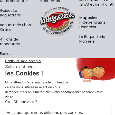
Nous contacter
Fréquentes
12h30 et de 14 à 19h
Guides La
Baguetterie
Magasins
Indépendants
Baguetterie Shop
Licenciés
Online
La Baguetterie
44 ans de
Marseille
rencontres
Écoles
La newsletter
Adresse e-mail
M'
En vous inscrivant à notre newsletter, vous acceptez notre
politique de
confidentialité
.
Retrouvons-nous sur