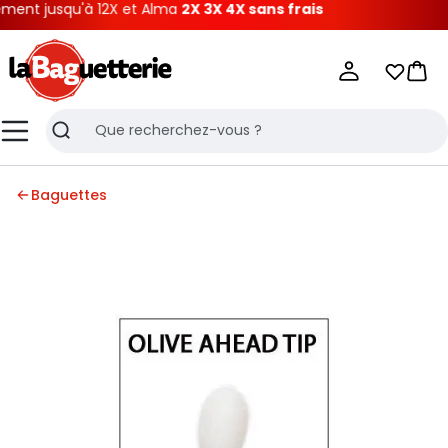
nt jusqu'à 12X et Alma
2X 3X 4X sans frais
La Baguetterie
Mes list
Pani
Menu
Recherche
Baguettes