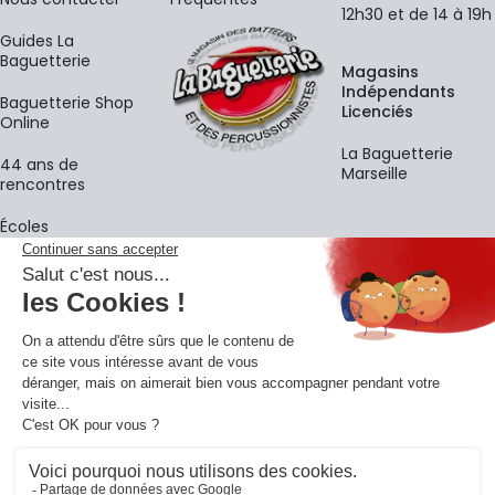
12h30 et de 14 à 19h
Guides La
Baguetterie
Magasins
Indépendants
Baguetterie Shop
Licenciés
Online
La Baguetterie
44 ans de
Marseille
rencontres
Écoles
La newsletter
Adresse e-mail
M'
En vous inscrivant à notre newsletter, vous acceptez notre
politique de
confidentialité
.
Retrouvons-nous sur